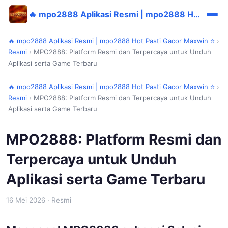
🔥 mpo2888 Aplikasi Resmi | mpo2888 Hot Pasti Gacor Maxwin ⭐
🔥 mpo2888 Aplikasi Resmi | mpo2888 Hot Pasti Gacor Maxwin ⭐
›
Resmi
›
MPO2888: Platform Resmi dan Terpercaya untuk Unduh
Aplikasi serta Game Terbaru
🔥 mpo2888 Aplikasi Resmi | mpo2888 Hot Pasti Gacor Maxwin ⭐
›
Resmi
›
MPO2888: Platform Resmi dan Terpercaya untuk Unduh
Aplikasi serta Game Terbaru
MPO2888: Platform Resmi dan
Terpercaya untuk Unduh
Aplikasi serta Game Terbaru
16 Mei 2026
· Resmi