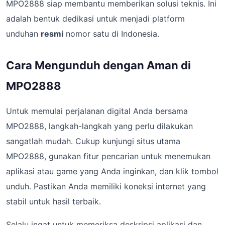
MPO2888 siap membantu memberikan solusi teknis. Ini
adalah bentuk dedikasi untuk menjadi platform
unduhan
resmi
nomor satu di Indonesia.
Cara Mengunduh dengan Aman di
MPO2888
Untuk memulai perjalanan digital Anda bersama
MPO2888, langkah-langkah yang perlu dilakukan
sangatlah mudah. Cukup kunjungi situs utama
MPO2888, gunakan fitur pencarian untuk menemukan
aplikasi atau game yang Anda inginkan, dan klik tombol
unduh. Pastikan Anda memiliki koneksi internet yang
stabil untuk hasil terbaik.
Selalu ingat untuk memeriksa deskripsi aplikasi dan