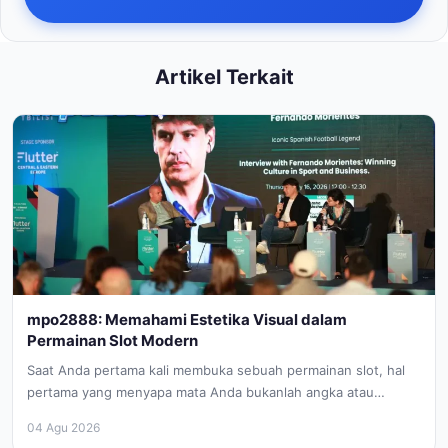
Artikel Terkait
mpo2888: Memahami Estetika Visual dalam
Permainan Slot Modern
Saat Anda pertama kali membuka sebuah permainan slot, hal
pertama yang menyapa mata Anda bukanlah angka atau
statistik, melainkan atmosfer...
04 Agu 2026