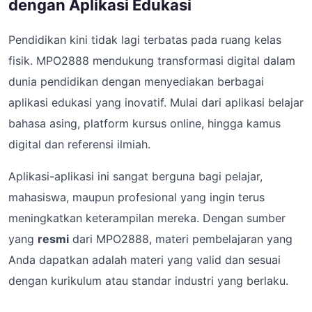
dengan Aplikasi Edukasi
Pendidikan kini tidak lagi terbatas pada ruang kelas
fisik. MPO2888 mendukung transformasi digital dalam
dunia pendidikan dengan menyediakan berbagai
aplikasi edukasi yang inovatif. Mulai dari aplikasi belajar
bahasa asing, platform kursus online, hingga kamus
digital dan referensi ilmiah.
Aplikasi-aplikasi ini sangat berguna bagi pelajar,
mahasiswa, maupun profesional yang ingin terus
meningkatkan keterampilan mereka. Dengan sumber
yang
resmi
dari MPO2888, materi pembelajaran yang
Anda dapatkan adalah materi yang valid dan sesuai
dengan kurikulum atau standar industri yang berlaku.